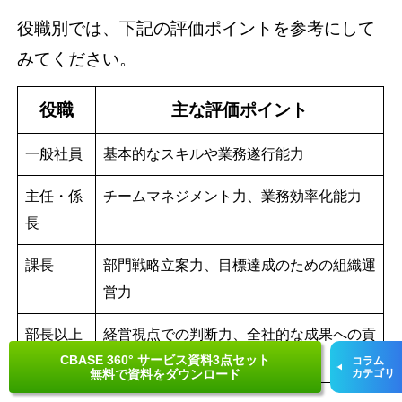
役職別では、下記の評価ポイントを参考にして
みてください。
役職
主な評価ポイント
一般社員
基本的なスキルや業務遂行能力
主任・係
チームマネジメント力、業務効率化能力
長
課長
部門戦略立案力、目標達成のための組織運
営力
部長以上
経営視点での判断力、全社的な成果への貢
CBASE 360° サービス資料3点セット
献度
コラム
無料で資料をダウンロード
カテゴリ