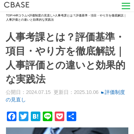
TOP
>
HRコラム
>
評価制度の見直し
>
人事考課とは？評価基準・項目・やり方を徹底解説｜
サービス
人事評価との違いと効果的な実践法
人事考課とは？評価基準・
活用シーン
項目・やり方を徹底解説｜
導入事例
人事評価との違いと効果的
セミナー情報
な実践法
HRコラム
公開日：2024.07.15
更新日：2025.10.06
評価制度
お知らせ
の見直し
会社情報
Facebook
Twitter
Hatena
Line
Pocket
共
有
よくある質問