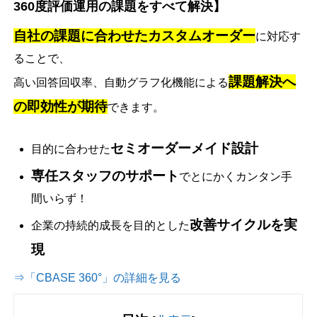
360度評価運用の課題をすべて解決】
自社の課題に合わせたカスタムオーダー
に対応す
ることで、
課題解決へ
高い回答回収率、自動グラフ化機能による
の即効性が期待
できます。
セミオーダーメイド設計
目的に合わせた
専任スタッフのサポート
でとにかくカンタン手
間いらず！
改善サイクルを実
企業の持続的成長を目的とした
現
⇒「CBASE 360°」の詳細を見る