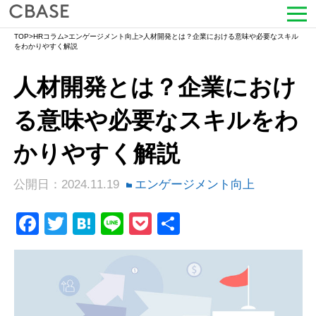
TOP
>
HRコラム
>
エンゲージメント向上
>
人材開発とは？企業における意味や必要なスキル
サービス
をわかりやすく解説
人材開発とは？企業におけ
活用シーン
る意味や必要なスキルをわ
導入事例
かりやすく解説
セミナー情報
公開日：2024.11.19
エンゲージメント向上
HRコラム
Facebook
Twitter
Hatena
Line
Pocket
共
お知らせ
有
会社情報
よくある質問