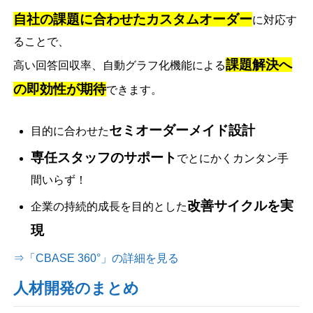
自社の課題に合わせたカスタムオーダー
に対応す
ることで、
課題解決へ
高い回答回収率、自動グラフ化機能による
の即効性が期待
できます。
セミオーダーメイド設計
目的に合わせた
専任スタッフのサポート
でとにかくカンタン手
間いらず！
改善サイクルを実
企業の持続的成長を目的とした
現
⇒「CBASE 360°」の詳細を見る
人材開発のまとめ