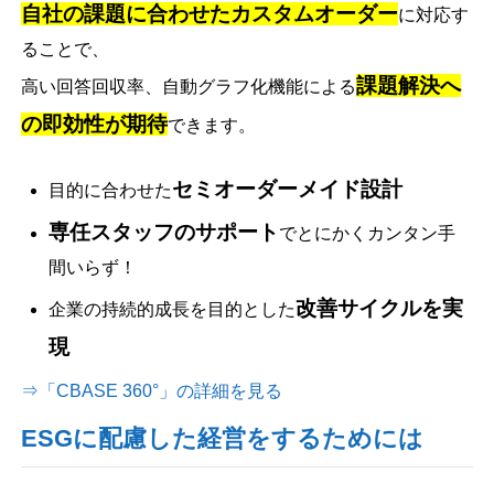
自社の課題に合わせたカスタムオーダー
に対応す
ることで、
課題解決へ
高い回答回収率、自動グラフ化機能による
の即効性が期待
できます。
セミオーダーメイド設計
目的に合わせた
専任スタッフのサポート
でとにかくカンタン手
間いらず！
改善サイクルを実
企業の持続的成長を目的とした
現
⇒「CBASE 360°」の詳細を見る
ESGに配慮した経営をするためには