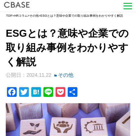
TOP
>
HRコラム
>
その他
>
ESGとは？意味や企業での取り組み事例をわかりやすく解説
サービス
ESGとは？意味や企業での
活用シーン
取り組み事例をわかりやす
導入事例
く解説
セミナー情報
公開日：2024.11.22
その他
HRコラム
Facebook
Twitter
Hatena
Line
Pocket
共
お知らせ
有
会社情報
よくある質問