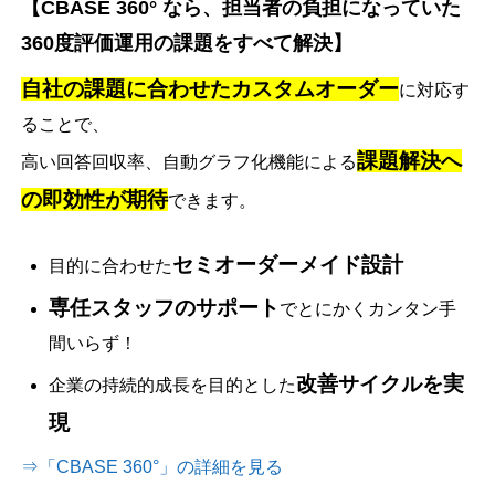
【CBASE 360° なら、担当者の負担になっていた
360度評価運用の課題をすべて解決】
自社の課題に合わせたカスタムオーダー
に対応す
ることで、
課題解決へ
高い回答回収率、自動グラフ化機能による
の即効性が期待
できます。
セミオーダーメイド設計
目的に合わせた
専任スタッフのサポート
でとにかくカンタン手
間いらず！
改善サイクルを実
企業の持続的成長を目的とした
現
⇒「CBASE 360°」の詳細を見る