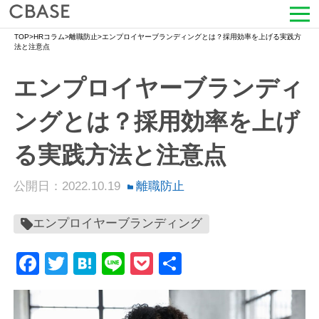
TOP
>
HRコラム
>
離職防止
>
エンプロイヤーブランディングとは？採用効率を上げる実践方
サービス
法と注意点
エンプロイヤーブランディ
活用シーン
ングとは？採用効率を上げ
導入事例
る実践方法と注意点
セミナー情報
公開日：2022.10.19
離職防止
HRコラム
エンプロイヤーブランディング
お知らせ
Facebook
Twitter
Hatena
Line
Pocket
共
会社情報
有
よくある質問