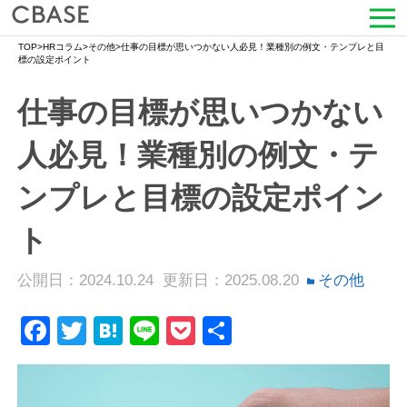
TOP
>
HRコラム
>
その他
>
仕事の目標が思いつかない人必見！業種別の例文・テンプレと目
サービス
標の設定ポイント
仕事の目標が思いつかない
活用シーン
人必見！業種別の例文・テ
導入事例
ンプレと目標の設定ポイン
セミナー情報
ト
HRコラム
公開日：2024.10.24
更新日：2025.08.20
その他
お知らせ
Facebook
Twitter
Hatena
Line
Pocket
共
会社情報
有
よくある質問