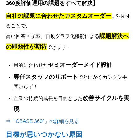
360度評価運用の課題をすべて解決】
自社の課題に合わせたカスタムオーダー
に対応す
ることで、
課題解決へ
高い回答回収率、自動グラフ化機能による
の即効性が期待
できます。
セミオーダーメイド設計
目的に合わせた
専任スタッフのサポート
でとにかくカンタン手
間いらず！
改善サイクルを実
企業の持続的成長を目的とした
現
⇒「CBASE 360°」の詳細を見る
目標が思いつかない原因