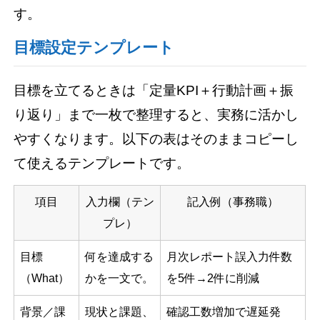
す。
目標設定テンプレート
目標を立てるときは「定量KPI＋行動計画＋振
り返り」まで一枚で整理すると、実務に活かし
やすくなります。以下の表はそのままコピーし
て使えるテンプレートです。
項目
入力欄（テン
記入例（事務職）
プレ）
目標
何を達成する
月次レポート誤入力件数
（What）
かを一文で。
を5件→2件に削減
背景／課
現状と課題、
確認工数増加で遅延発