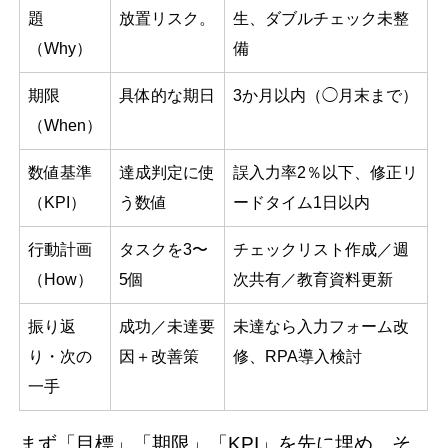
題
放置リスク。
生、ダブルチェック未整
（Why）
備
期限
具体的な期日
3か月以内（◯月末まで）
（When）
数値基準
達成判定に使
誤入力率2％以下、修正リ
（KPI）
う数値
ードタイム1日以内
行動計画
タスクを3〜
チェックリスト作成／週
（How）
5個
次共有／教育資料更新
振り返
成功／未達要
未達なら入力フォーム改
り・次の
因＋改善策
修、RPA導入検討
一手
まず「目標」「期限」「KPI」を先に埋め、そ