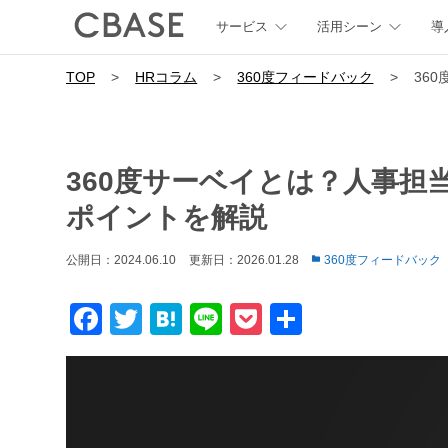
サービス
活用シーン
導
TOP
>
HRコラム
>
360度フィードバック
>
36
360度サーベイとは？人事担
ポイントを解説
公開日：2024.06.10
更新日：2026.01.28
360度フィードバック
Facebook
Twitter
Hatena
Line
Pocket
共
有