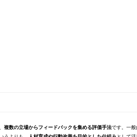
、
複数の立場からフィードバックを集める評価手法
です。一般
というよりも、
人材育成や行動改善を目的とした仕組み
として活