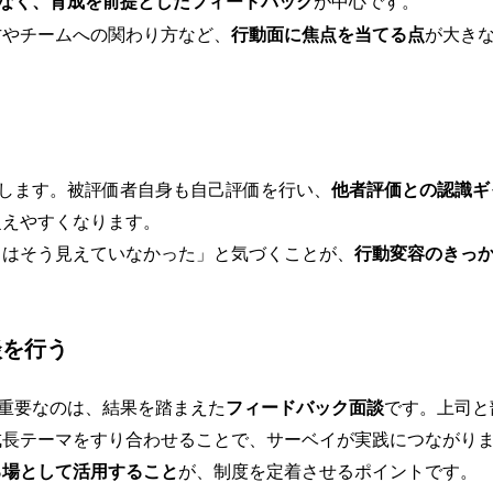
なく、育成を前提としたフィードバック
が中心です。
方やチームへの関わり方など、
行動面に焦点を当てる点
が大き
揮します。被評価者自身も自己評価を行い、
他者評価との認識ギ
捉えやすくなります。
らはそう見えていなかった」と気づくことが、
行動変容のきっ
談を行う
。重要なのは、結果を踏まえた
フィードバック面談
です。上司と
成長テーマをすり合わせることで、サーベイが実践につながり
る場として活用すること
が、制度を定着させるポイントです。