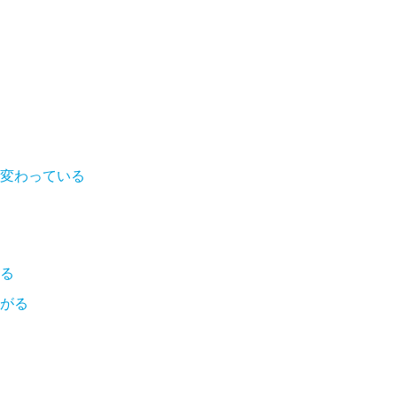
変わっている
る
がる