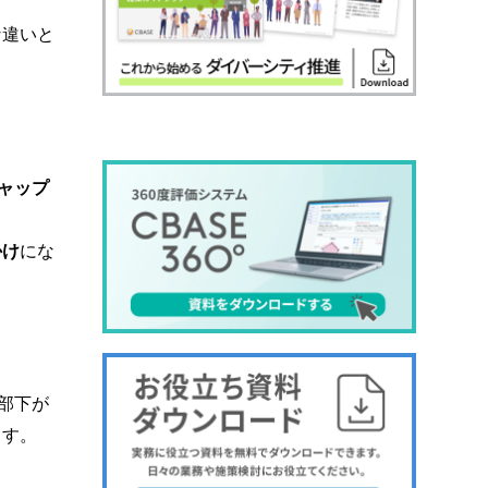
な違いと
ャップ
かけ
にな
部下が
ます。