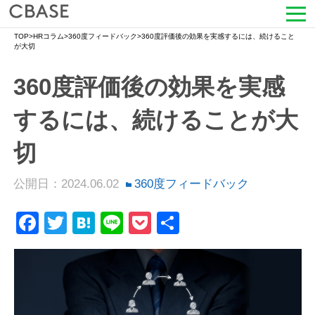
TOP
>
HRコラム
>
360度フィードバック
>
360度評価後の効果を実感するには、続けること
サービス
が大切
360度評価後の効果を実感
活用シーン
するには、続けることが大
導入事例
切
セミナー情報
公開日：2024.06.02
360度フィードバック
HRコラム
Facebook
Twitter
Hatena
Line
Pocket
共
お知らせ
有
会社情報
よくある質問