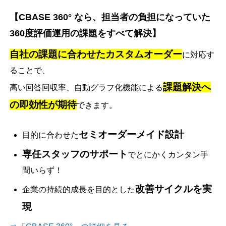
【CBASE 360° なら、担当者の負担になっていた
360度評価運用の課題をすべて解決】
自社の課題に合わせたカスタムオーダー
に対応す
ることで、
課題解決へ
高い回答回収率、自動グラフ化機能による
の即効性が期待
できます。
セミオーダーメイド設計
目的に合わせた
専任スタッフのサポート
でとにかくカンタン手
間いらず！
改善サイクルを実
企業の持続的成長を目的とした
現