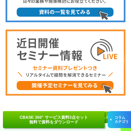
CBASE 360° サービス資料3点セット
はじめてのCBASE 360° 資料3点セットはこちら
コラム
無料で資料をダウンロード
カテゴリ