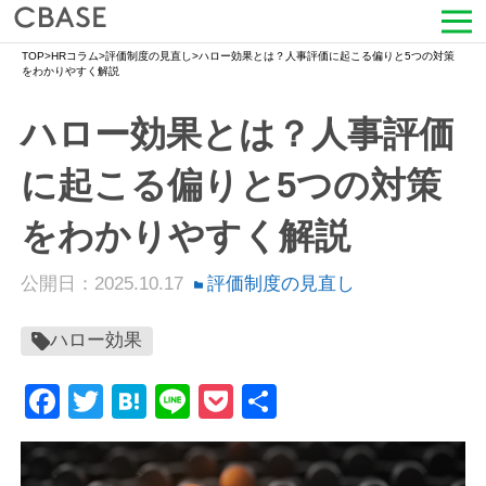
TOP
>
HRコラム
>
評価制度の見直し
>
ハロー効果とは？人事評価に起こる偏りと5つの対策
サービス
をわかりやすく解説
ハロー効果とは？人事評価
活用シーン
に起こる偏りと5つの対策
導入事例
をわかりやすく解説
セミナー情報
公開日：2025.10.17
評価制度の見直し
HRコラム
ハロー効果
お知らせ
Facebook
Twitter
Hatena
Line
Pocket
共
会社情報
有
よくある質問