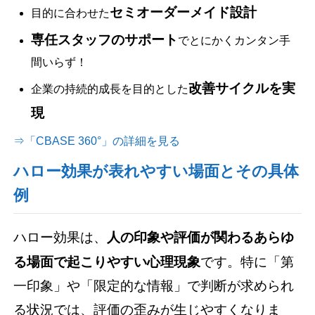
セミオーダーメイド設計
目的に合わせた
専任スタッフのサポート
でとにかくカンタン手
間いらず！
改善サイクルを実
企業の持続的成長を目的とした
現
⇒「CBASE 360°」の詳細を見る
ハロー効果が表れやすい場面とその具体
例
ハロー効果は、
人の印象や評価が関わるあらゆ
る場面で起こりやすい心理現象
です。特に「第
一印象」や「限定的な情報」で判断が求められ
る状況では、評価の歪みが生じやすくなりま