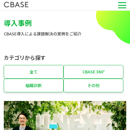
サービス
導入事例
CBASE導入による課題解決の実例をご紹介
活用シーン
導入事例
カテゴリから探す
セミナー情報
全て
CBASE 360°
組織診断
その他
HRコラム
お知らせ
会社情報