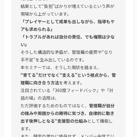
結果として“負担”ばかりが増えているという声が
現場から上がっています。
「プレイヤーとして成果も出しながら、指導もケ
アも求められる」
「トラブルがあれば自分の責任、でも権限は少な
い」
――そうした構造的な矛盾が、管理職の疲弊や“なり
手不足”を生み出しているのです。
本セミナーでは、そうした現状を踏まえ、
“育てる”だけでなく“支える”という視点から、管
理職に向き合う方法
を考えます。
注目されている「360度フィードバック」や「対
話の場」の活用は、
ただ評価するためのものではなく、
管理職が自分
の強みや周囲からの期待に気づき、自律的に動き
出す後押しとなる“支援型の仕組み
として機能し
ます。
また、特定の誰かに依存せず、メンバー全体でリ