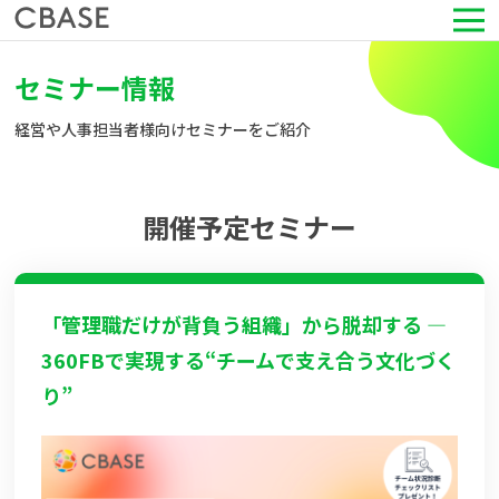
サービス
セミナー情報
経営や人事担当者様向けセミナーをご紹介
活用シーン
導入事例
開催予定セミナー
セミナー情報
「管理職だけが背負う組織」から脱却する ―
HRコラム
360FBで実現する“チームで支え合う文化づく
り”
お知らせ
会社情報